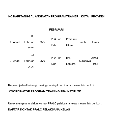
NO
HARI
TANGGAL
ANGKATAN
PROGRAM
TRAINER
KOTA
PROVINSI
FEBRUARI
08
PPA For
Pofi Putri
1
Ahad
Februari
375
Jambi
Jambi
Kids
Utami
2026
15
PPA For
Era
Jawa
2
Ahad
Februari
376
Surabaya
Kids
Lentera
Timur
2026
Request jadwal hubungi masing-masing koordinator melalui link berikut
KOORDINATOR PROGRAM TRAINING PPA INSTITUTE
Untuk mengetahui daftar kontak PPALC pelaksana kelas melalui link berikut :
DAFTAR KONTAK PPALC PELAKSANA KELAS