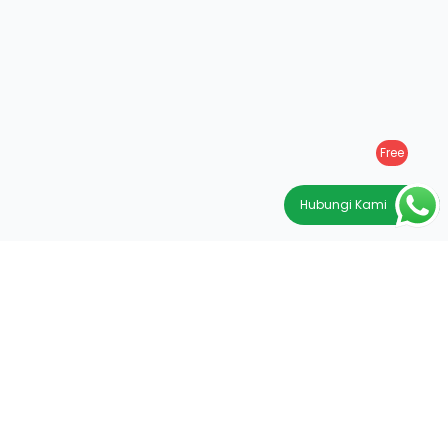
Free
Hubungi Kami
PRODUK DAN LAYANAN
Halaman Utama
Program Training
Tentang kami