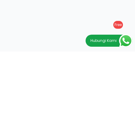
Free
Hubungi Kami
PRODUK DAN LAYANAN
Halaman Utama
Program Training
Tentang kami
Buku PPA Institute
Free Download