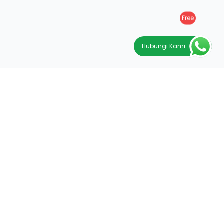
Free
Hubungi Kami
K 2 NO.
ur DKI