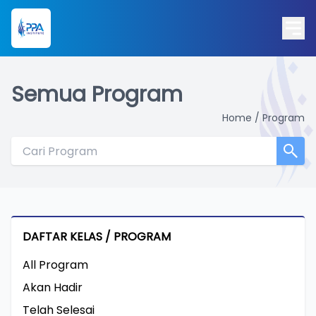
Semua Program
Home / Program
DAFTAR KELAS / PROGRAM
All Program
Akan Hadir
Telah Selesai