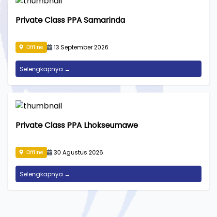
Private Class PPA Samarinda
13 September 2026
Offline
Selengkapnya →
Private Class PPA Lhokseumawe
30 Agustus 2026
Offline
Selengkapnya →