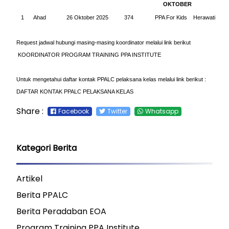
OKTOBER
1
Ahad
26 Oktober 2025
374
PPA For Kids
Herawati
Request jadwal hubungi masing-masing koordinator melalui link berikut
KOORDINATOR PROGRAM TRAINING PPA INSTITUTE
Untuk mengetahui daftar kontak PPALC pelaksana kelas melalui link berikut :
DAFTAR KONTAK PPALC PELAKSANA KELAS
Share :
Facebook
Twitter
Whatsapp
Kategori Berita
Artikel
Berita PPALC
Berita Peradaban EOA
Program Training PPA Institute