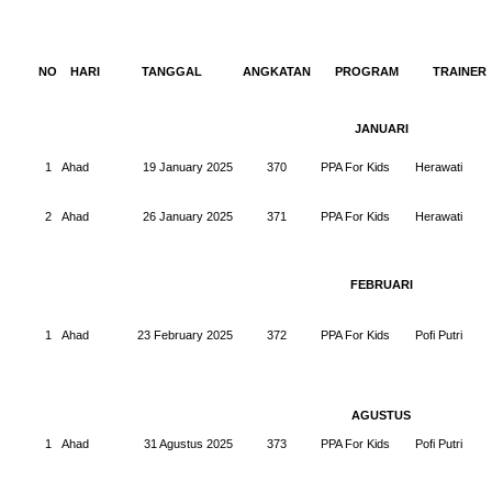
NO
HARI
TANGGAL
ANGKATAN
PROGRAM
TRAINER
JANUARI
1
Ahad
19 January 2025
370
PPA For Kids
Herawati
2
Ahad
26 January 2025
371
PPA For Kids
Herawati
FEBRUARI
1
Ahad
23 February 2025
372
PPA For Kids
Pofi Putri
AGUSTUS
1
Ahad
31 Agustus 2025
373
PPA For Kids
Pofi Putri